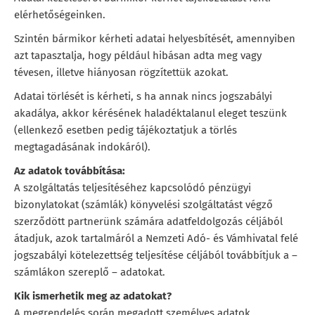
elérhetőségeinken.
Szintén bármikor kérheti adatai helyesbítését, amennyiben
azt tapasztalja, hogy például hibásan adta meg vagy
tévesen, illetve hiányosan rögzítettük azokat.
Adatai törlését is kérheti, s ha annak nincs jogszabályi
akadálya, akkor kérésének haladéktalanul eleget teszünk
(ellenkező esetben pedig tájékoztatjuk a törlés
megtagadásának indokáról).
Az adatok továbbítása:
A szolgáltatás teljesítéséhez kapcsolódó pénzügyi
bizonylatokat (számlák) könyvelési szolgáltatást végző
szerződött partnerünk számára adatfeldolgozás céljából
átadjuk, azok tartalmáról a Nemzeti Adó- és Vámhivatal felé
jogszabályi kötelezettség teljesítése céljából továbbítjuk a –
számlákon szereplő – adatokat.
Kik ismerhetik meg az adatokat?
A megrendelés során megadott személyes adatok