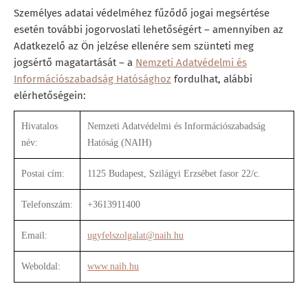
Személyes adatai védelméhez fűződő jogai megsértése
esetén további jogorvoslati lehetőségért – amennyiben az
Adatkezelő az Ön jelzése ellenére sem szünteti meg
jogsértő magatartását – a
Nemzeti Adatvédelmi és
Információszabadság Hatósághoz
fordulhat, alábbi
elérhetőségein:
Hivatalos
Nemzeti Adatvédelmi és Információszabadság
név:
Hatóság (NAIH)
Postai cím:
1125 Budapest, Szilágyi Erzsébet fasor 22/c.
Telefonszám:
+3613911400
Email:
ugyfelszolgalat@naih.hu
Weboldal:
www.naih.hu