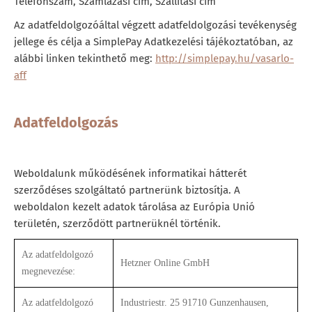
Telefonszám, Számlázási cím, Szállítási cím
Az adatfeldolgozóáltal végzett adatfeldolgozási tevékenység
jellege és célja a SimplePay Adatkezelési tájékoztatóban, az
alábbi linken tekinthető meg:
http://simplepay.hu/vasarlo-
aff
Adatfeldolgozás
Weboldalunk működésének informatikai hátterét
szerződéses szolgáltató partnerünk biztosítja. A
weboldalon kezelt adatok tárolása az Európia Unió
területén, szerződött partnerüknél történik.
Az adatfeldolgozó
Hetzner Online GmbH
megnevezése:
Az adatfeldolgozó
Industriestr. 25 91710 Gunzenhausen,