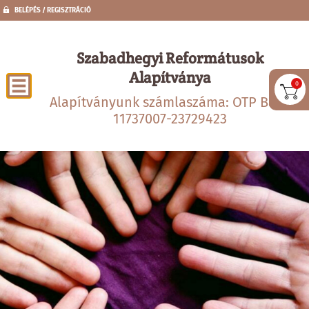
BELÉPÉS / REGISZTRÁCIÓ
Szabadhegyi Reformátusok
Alapítványa
0
Alapítványunk számlaszáma: OTP Bank
11737007-23729423