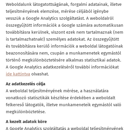
Weboldalunk látogatottságának, forgalmi adatainak, illetve
teljesítményének elemzése, mérése céljából igénybe
vesszük a Google Analytics szolgáltatást. A weboldalról
összegyűjtött információk a Google számára automatikusan
továbbításra kerülnek, viszont ezek nem tartalmaznak (nem
is tartalmazhatnak!) személyes adatokat. Az összegyűjtött
és továbbításra kerülő információk a weboldal látogatóinak
beazonosítására nem, csupán a munkamenetek egymástól
történő megkülönböztetésére alkalmas statisztikai adatok.
A Google Analytics adatkezeléséről további információkat
ide kattintva
olvashat.
Az adatkezelés célja
A weboldal teljesítményének mérése, a használatára
vonatkozó statisztikák készítése érdekében a weboldalt
felkereső látogatók, illetve munkameneteik egymástól való
megkülönböztetése.
A kezelt adatok köre
A Google Analytics szolgáltatás a weboldal teljesítményének