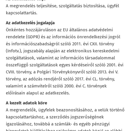
A megrendelés teljesítése, szolgáltatás biztosítása, ügyfél
kapcsolattartás.
Az adatkezelés jogalapja
Önkéntes hozzájáruláson az EU általános adatvédelmi
rendelete (GDPR) és az információs önrendelkezési jogról
és információszabadságról szóló 2011. évi CXII. törvény
(Infotv.), jogszabály alapján az elektronikus kereskedelmi
szolgáltatások, valamint az információs társadalommal
összefüggő szolgáltatások egyes kérdéseiről szóló 2001. évi
CVIII. törvény, a Polgári Törvénykönyvről szóló 2013. évi V.
törvény, az adózás rendjéről szóló 2017. évi CL. törvény,
valamint a számvitelről szóló 2000. évi C. törvények
előírásain alapul az adatkezelés.
A kezelt adatok köre
A megrendelők, ügyfelek beazonosításához, a velük történő
kapcsolattartáshoz, a szerződés jogszerűségének
igazolásához, továbbá a számlák- és egyéb pénzügyi