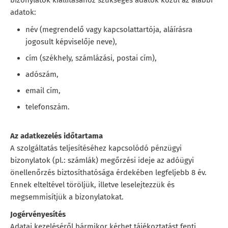
bizonylatok kiállításához szükséges adatok közül az alábbi
adatok:
név (megrendelő vagy kapcsolattartója, aláírásra
jogosult képviselője neve),
cím (székhely, számlázási, postai cím),
adószám,
email cím,
telefonszám.
Az adatkezelés időtartama
A szolgáltatás teljesítéséhez kapcsolódó pénzügyi
bizonylatok (pl.: számlák) megőrzési ideje az adóügyi
önellenőrzés biztosíthatósága érdekében legfeljebb 8 év.
Ennek elteltével töröljük, illetve leselejtezzük és
megsemmisítjük a bizonylatokat.
Jogérvényesítés
Adatai kezeléséről bármikor kérhet tájékoztatást fenti