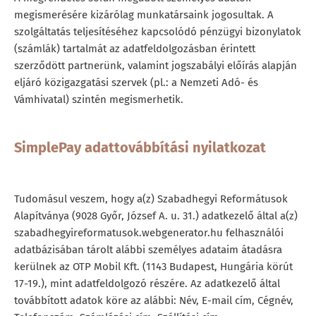
megismerésére kizárólag munkatársaink jogosultak. A
szolgáltatás teljesítéséhez kapcsolódó pénzügyi bizonylatok
(számlák) tartalmát az adatfeldolgozásban érintett
szerződött partnerünk, valamint jogszabályi előírás alapján
eljáró közigazgatási szervek (pl.: a Nemzeti Adó- és
Vámhivatal) szintén megismerhetik.
SimplePay adattovábbítási nyilatkozat
Tudomásul veszem, hogy a(z) Szabadhegyi Reformátusok
Alapítványa (9028 Győr, József A. u. 31.) adatkezelő által a(z)
szabadhegyireformatusok.webgenerator.hu felhasználói
adatbázisában tárolt alábbi személyes adataim átadásra
kerülnek az OTP Mobil Kft. (1143 Budapest, Hungária körút
17-19.), mint adatfeldolgozó részére. Az adatkezelő által
továbbított adatok köre az alábbi: Név, E-mail cím, Cégnév,