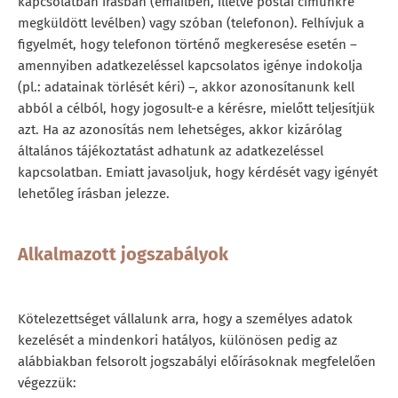
kapcsolatban írásban (emailben, illetve postai címünkre
megküldött levélben) vagy szóban (telefonon). Felhívjuk a
figyelmét, hogy telefonon történő megkeresése esetén –
amennyiben adatkezeléssel kapcsolatos igénye indokolja
(pl.: adatainak törlését kéri) –, akkor azonosítanunk kell
abból a célból, hogy jogosult-e a kérésre, mielőtt teljesítjük
azt. Ha az azonosítás nem lehetséges, akkor kizárólag
általános tájékoztatást adhatunk az adatkezeléssel
kapcsolatban. Emiatt javasoljuk, hogy kérdését vagy igényét
lehetőleg írásban jelezze.
Alkalmazott jogszabályok
Kötelezettséget vállalunk arra, hogy a személyes adatok
kezelését a mindenkori hatályos, különösen pedig az
alábbiakban felsorolt jogszabályi előírásoknak megfelelően
végezzük: