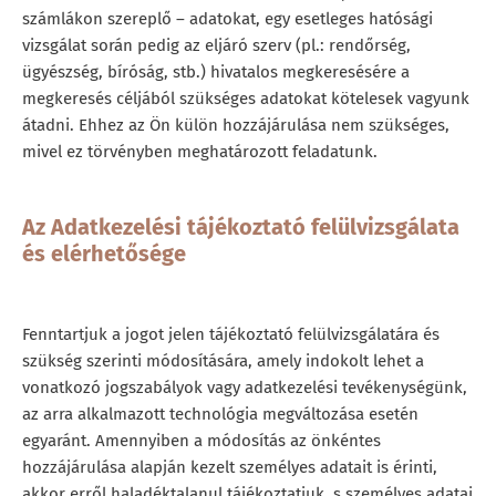
számlákon szereplő – adatokat, egy esetleges hatósági
vizsgálat során pedig az eljáró szerv (pl.: rendőrség,
ügyészség, bíróság, stb.) hivatalos megkeresésére a
megkeresés céljából szükséges adatokat kötelesek vagyunk
átadni. Ehhez az Ön külön hozzájárulása nem szükséges,
mivel ez törvényben meghatározott feladatunk.
Az Adatkezelési tájékoztató felülvizsgálata
és elérhetősége
Fenntartjuk a jogot jelen tájékoztató felülvizsgálatára és
szükség szerinti módosítására, amely indokolt lehet a
vonatkozó jogszabályok vagy adatkezelési tevékenységünk,
az arra alkalmazott technológia megváltozása esetén
egyaránt. Amennyiben a módosítás az önkéntes
hozzájárulása alapján kezelt személyes adatait is érinti,
akkor erről haladéktalanul tájékoztatjuk, s személyes adatai