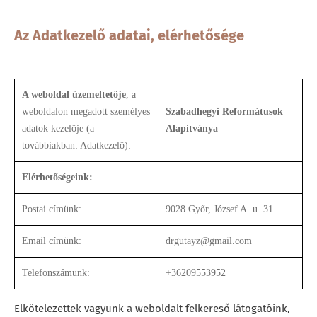
Az Adatkezelő adatai, elérhetősége
A weboldal üzemeltetője
, a
weboldalon megadott személyes
Szabadhegyi Reformátusok
adatok kezelője (a
Alapítványa
továbbiakban: Adatkezelő):
Elérhetőségeink:
Postai címünk:
9028 Győr, József A. u. 31.
Email címünk:
drgutayz@gmail.com
Telefonszámunk:
+36209553952
Elkötelezettek vagyunk a weboldalt felkereső látogatóink,