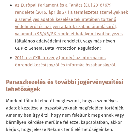
az Európai Parlament és a Tanács (EU) 2016/679
rendelete (2016. április 27.) a természetes személyeknek
a személyes adatok kezelése tekintetében történő
védelméről és az ilyen adatok szabad áramlásáról,
valamint a 95/46/EK rendelet hatályon kívül helyezés
(általános adatvédelmi rendelet), vagy más néven
GDPR: General Data Protection Regulation;
2011. évi CXII. törvény (Infotv.) az információs
önrendelkezési jogról és információszabadságról.
Panaszkezelés és további jogérvényesítési
lehetőségek
Mindent tőlünk telhetőt megteszünk, hogy a személyes
adatok kezelése a jogszabályoknak megfelelően történjék.
Amennyiben úgy érzi, hogy nem feleltünk meg ennek vagy
bármilyen kérdése merülne fel ezzel kapcsolatban, akkor
kérjük, hogy jelezze Nekünk fenti elérhetőségeinken.