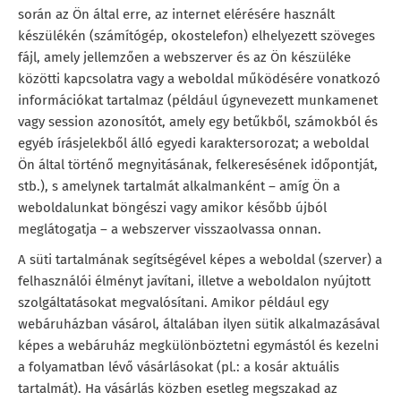
során az Ön által erre, az internet elérésére használt
készülékén (számítógép, okostelefon) elhelyezett szöveges
fájl, amely jellemzően a webszerver és az Ön készüléke
közötti kapcsolatra vagy a weboldal működésére vonatkozó
információkat tartalmaz (például úgynevezett munkamenet
vagy session azonosítót, amely egy betűkből, számokból és
egyéb írásjelekből álló egyedi karaktersorozat; a weboldal
Ön által történő megnyitásának, felkeresésének időpontját,
stb.), s amelynek tartalmát alkalmanként – amíg Ön a
weboldalunkat böngészi vagy amikor később újból
meglátogatja – a webszerver visszaolvassa onnan.
A süti tartalmának segítségével képes a weboldal (szerver) a
felhasználói élményt javítani, illetve a weboldalon nyújtott
szolgáltatásokat megvalósítani. Amikor például egy
webáruházban vásárol, általában ilyen sütik alkalmazásával
képes a webáruház megkülönböztetni egymástól és kezelni
a folyamatban lévő vásárlásokat (pl.: a kosár aktuális
tartalmát). Ha vásárlás közben esetleg megszakad az