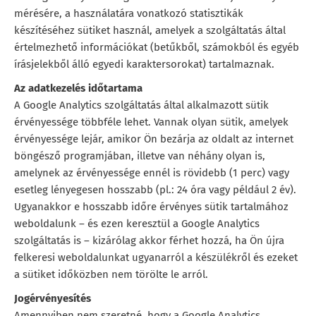
mérésére, a használatára vonatkozó statisztikák
készítéséhez sütiket használ, amelyek a szolgáltatás által
értelmezhető információkat (betűkből, számokból és egyéb
írásjelekből álló egyedi karaktersorokat) tartalmaznak.
Az adatkezelés időtartama
A Google Analytics szolgáltatás által alkalmazott sütik
érvényessége többféle lehet. Vannak olyan sütik, amelyek
érvényessége lejár, amikor Ön bezárja az oldalt az internet
böngésző programjában, illetve van néhány olyan is,
amelynek az érvényessége ennél is rövidebb (1 perc) vagy
esetleg lényegesen hosszabb (pl.: 24 óra vagy például 2 év).
Ugyanakkor e hosszabb időre érvényes sütik tartalmához
weboldalunk – és ezen keresztül a Google Analytics
szolgáltatás is – kizárólag akkor férhet hozzá, ha Ön újra
felkeresi weboldalunkat ugyanarról a készülékről és ezeket
a sütiket időközben nem törölte le arról.
Jogérvényesítés
Amennyiben nem szeretné, hogy a Google Analytics