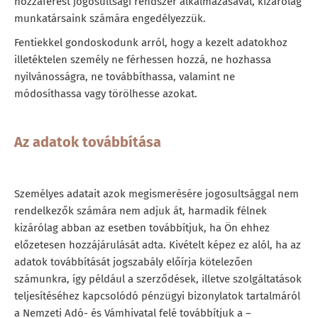
hozzáférést jogosultsági rendszer alkalmazásával, kizárólag
munkatársaink számára engedélyezzük.
Fentiekkel gondoskodunk arról, hogy a kezelt adatokhoz
illetéktelen személy ne férhessen hozzá, ne hozhassa
nyilvánosságra, ne továbbíthassa, valamint ne
módosíthassa vagy törölhesse azokat.
Az adatok továbbítása
Személyes adatait azok megismerésére jogosultsággal nem
rendelkezők számára nem adjuk át, harmadik félnek
kizárólag abban az esetben továbbítjuk, ha Ön ehhez
előzetesen hozzájárulását adta. Kivételt képez ez alól, ha az
adatok továbbítását jogszabály előírja kötelezően
számunkra, így például a szerződések, illetve szolgáltatások
teljesítéséhez kapcsolódó pénzügyi bizonylatok tartalmáról
a Nemzeti Adó- és Vámhivatal felé továbbítjuk a –