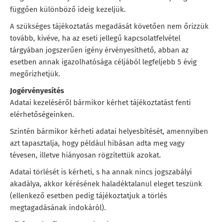
függően különböző ideig kezeljük.
A szükséges tájékoztatás megadását követően nem őrizzük
tovább, kivéve, ha az eseti jellegű kapcsolatfelvétel
tárgyában jogszerűen igény érvényesíthető, abban az
esetben annak igazolhatósága céljából legfeljebb 5 évig
megőrizhetjük.
Jogérvényesítés
Adatai kezeléséről bármikor kérhet tájékoztatást fenti
elérhetőségeinken.
Szintén bármikor kérheti adatai helyesbítését, amennyiben
azt tapasztalja, hogy például hibásan adta meg vagy
tévesen, illetve hiányosan rögzítettük azokat.
Adatai törlését is kérheti, s ha annak nincs jogszabályi
akadálya, akkor kérésének haladéktalanul eleget teszünk
(ellenkező esetben pedig tájékoztatjuk a törlés
megtagadásának indokáról).