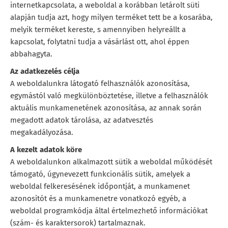
internetkapcsolata, a weboldal a korábban letárolt süti
alapján tudja azt, hogy milyen terméket tett be a kosarába,
melyik terméket kereste, s amennyiben helyreállt a
kapcsolat, folytatni tudja a vásárlást ott, ahol éppen
abbahagyta.
Az adatkezelés célja
A weboldalunkra látogató felhasználók azonosítása,
egymástól való megkülönböztetése, illetve a felhasználók
aktuális munkamenetének azonosítása, az annak során
megadott adatok tárolása, az adatvesztés
megakadályozása.
A kezelt adatok köre
A weboldalunkon alkalmazott sütik a weboldal működését
támogató, úgynevezett funkcionális sütik, amelyek a
weboldal felkeresésének időpontját, a munkamenet
azonosítót és a munkamenetre vonatkozó egyéb, a
weboldal programkódja által értelmezhető információkat
(szám- és karaktersorok) tartalmaznak.