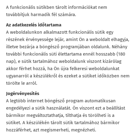
A funkcionális sütikben tárolt információkat nem
továbbítjuk harmadik fél számára.
Az adatkezelés időtartama
A weboldalunkon alkalmazott funkcionális sütik egy
részének érvényessége lejár, amint Ön a weboldalt elhagyja,
illetve bezárja a böngésző programjában oldalunk. Néhány
további funkcionális süti élettartama ennél hosszabb (180
nap), e sütik tartalmához weboldalunk viszont kizárólag
akkor férhet hozzá, ha Ön újra felkeresi weboldalunkat
ugyanarról a készülékről és ezeket a sütiket időközben nem
törölte le arról.
Jogérvényesítés
A legtöbb internet böngésző program automatikusan
engedélyezi a sütik használatát. Ön viszont ezt a beállítást
bármikor megváltoztathatja, tilthatja és törölheti is a
sütiket. A készülékén tárolt sütik tartalmához bármikor
hozzáférhet, azt megismerheti, megnézheti.