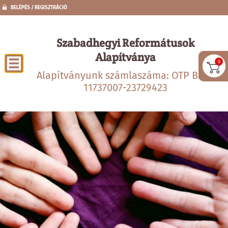
BELÉPÉS / REGISZTRÁCIÓ
Szabadhegyi Reformátusok
Alapítványa
0
Alapítványunk számlaszáma: OTP Bank
11737007-23729423