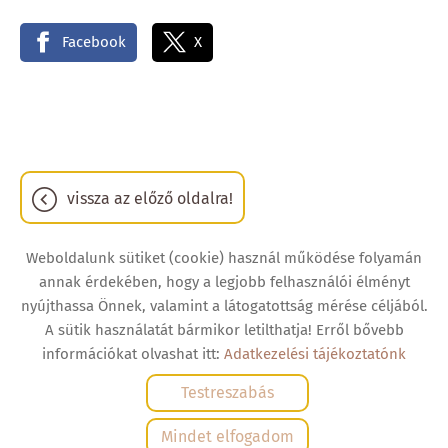
Facebook
X
vissza az előző oldalra!
Weboldalunk sütiket (cookie) használ működése folyamán
annak érdekében, hogy a legjobb felhasználói élményt
nyújthassa Önnek, valamint a látogatottság mérése céljából.
Oldal információk
Adatkezelési tájékoztató
ÁSZF
A sütik használatát bármikor letilthatja! Erről bővebb
Impresszum
Elállási nyilatkozat
Sütik kezelése
információkat olvashat itt:
Adatkezelési tájékoztatónk
Testreszabás
© 2026 - Minden jog fenntartva
Mindet elfogadom