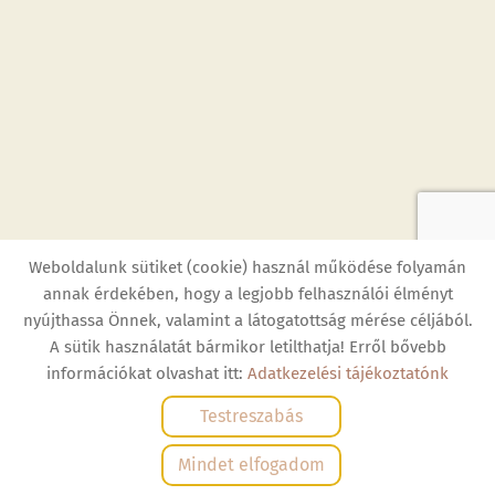
Weboldalunk sütiket (cookie) használ működése folyamán
annak érdekében, hogy a legjobb felhasználói élményt
nyújthassa Önnek, valamint a látogatottság mérése céljából.
Oldal információk
Adatkezelési tájékoztató
ÁSZF
A sütik használatát bármikor letilthatja! Erről bővebb
Impresszum
Elállási nyilatkozat
Sütik kezelése
információkat olvashat itt:
Adatkezelési tájékoztatónk
Testreszabás
© 2026 - Minden jog fenntartva
Mindet elfogadom
KERESÉS AZ OLDAL TARTALMÁBAN