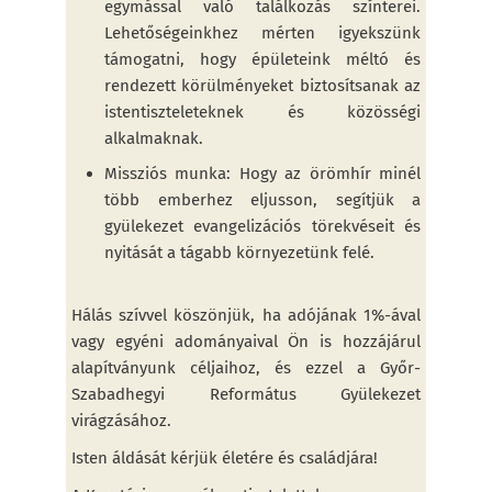
egymással való találkozás színterei.
Lehetőségeinkhez mérten igyekszünk
támogatni, hogy épületeink méltó és
rendezett körülményeket biztosítsanak az
istentiszteleteknek és közösségi
alkalmaknak.
Missziós munka: Hogy az örömhír minél
több emberhez eljusson, segítjük a
gyülekezet evangelizációs törekvéseit és
nyitását a tágabb környezetünk felé.
Hálás szívvel köszönjük, ha adójának 1%-ával
vagy egyéni adományaival Ön is hozzájárul
alapítványunk céljaihoz, és ezzel a Győr-
Szabadhegyi Református Gyülekezet
virágzásához.
Isten áldását kérjük életére és családjára!