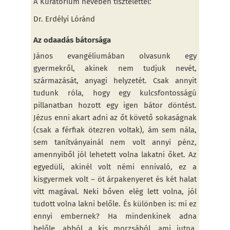
A Kuratórium nevében tisztelettel:
Dr. Erdélyi Lóránd
Az odaadás bátorsága
János evangéliumában olvasunk egy
gyermekről, akinek nem tudjuk nevét,
származását, anyagi helyzetét. Csak annyit
tudunk róla, hogy egy kulcsfontosságú
pillanatban hozott egy igen bátor döntést.
Jézus enni akart adni az őt követő sokaságnak
(csak a férfiak ötezren voltak), ám sem nála,
sem tanítványainál nem volt annyi pénz,
amennyiből jól lehetett volna lakatni őket. Az
egyedüli, akinél volt némi ennivaló, ez a
kisgyermek volt – öt árpakenyeret és két halat
vitt magával. Neki bőven elég lett volna, jól
tudott volna lakni belőle. És különben is: mi ez
ennyi embernek? Ha mindenkinek adna
belőle, abból a kis morzsából, ami jutna,