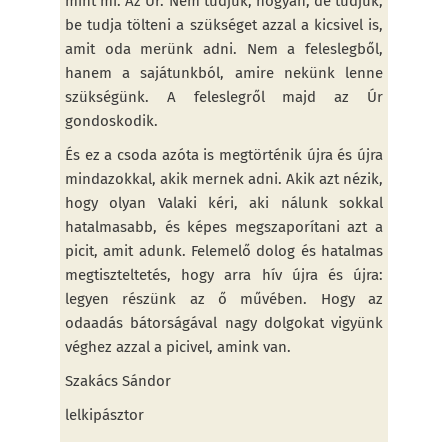
mint mi. Az Úr. Nem tudjuk, hogyan, de tudjuk,
be tudja tölteni a szükséget azzal a kicsivel is,
amit oda merünk adni. Nem a feleslegből,
hanem a sajátunkból, amire nekünk lenne
szükségünk. A feleslegről majd az Úr
gondoskodik.
És ez a csoda azóta is megtörténik újra és újra
mindazokkal, akik mernek adni. Akik azt nézik,
hogy olyan Valaki kéri, aki nálunk sokkal
hatalmasabb, és képes megszaporítani azt a
picit, amit adunk. Felemelő dolog és hatalmas
megtiszteltetés, hogy arra hív újra és újra:
legyen részünk az ő művében. Hogy az
odaadás bátorságával nagy dolgokat vigyünk
véghez azzal a picivel, amink van.
Szakács Sándor
lelkipásztor