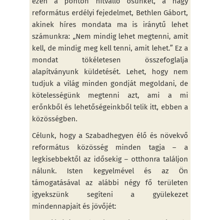
ezen a ponton hitvalló ősünket, a nagy
református erdélyi fejedelmet, Bethlen Gábort,
akinek híres mondata ma is iránytű lehet
számunkra: „Nem mindig lehet megtenni, amit
kell, de mindig meg kell tenni, amit lehet.” Ez a
mondat tökéletesen összefoglalja
alapítványunk küldetését. Lehet, hogy nem
tudjuk a világ minden gondját megoldani, de
kötelességünk megtenni azt, ami a mi
erőnkből és lehetőségeinkből telik itt, ebben a
közösségben.
Célunk, hogy a Szabadhegyen élő és növekvő
református közösség minden tagja – a
legkisebbektől az idősekig – otthonra találjon
nálunk. Isten kegyelmével és az Ön
támogatásával az alábbi négy fő területen
igyekszünk segíteni a gyülekezet
mindennapjait és jövőjét: