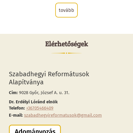
tovább
Elérhetőségek
Szabadhegyi Reformátusok
Alapítványa
Cím:
9028 Győr, József A. u. 31.
Dr. Erdélyi Lóránd elnök
Telefon:
+36705466409
E-mail:
szabadhegyireformatusok@gmail.com