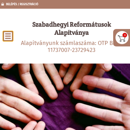
BELÉPÉS / REGISZTRÁCIÓ
Szabadhegyi Reformátusok
Alapítványa
0
Alapítványunk számlaszáma: OTP Bank
11737007-23729423