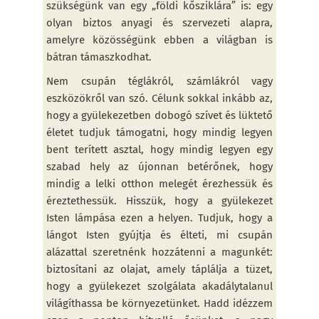
szükségünk van egy „földi kősziklára” is: egy
olyan biztos anyagi és szervezeti alapra,
amelyre közösségünk ebben a világban is
bátran támaszkodhat.
Nem csupán téglákról, számlákról vagy
eszközökről van szó. Célunk sokkal inkább az,
hogy a gyülekezetben dobogó szívet és lüktető
életet tudjuk támogatni, hogy mindig legyen
bent terített asztal, hogy mindig legyen egy
szabad hely az újonnan betérőnek, hogy
mindig a lelki otthon melegét érezhessük és
éreztethessük. Hisszük, hogy a gyülekezet
Isten lámpása ezen a helyen. Tudjuk, hogy a
lángot Isten gyújtja és élteti, mi csupán
alázattal szeretnénk hozzátenni a magunkét:
biztosítani az olajat, amely táplálja a tüzet,
hogy a gyülekezet szolgálata akadálytalanul
világíthassa be környezetünket. Hadd idézzem