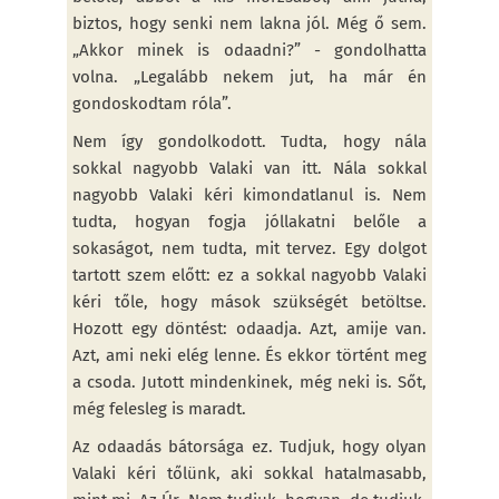
biztos, hogy senki nem lakna jól. Még ő sem.
„Akkor minek is odaadni?” - gondolhatta
volna. „Legalább nekem jut, ha már én
gondoskodtam róla”.
Nem így gondolkodott. Tudta, hogy nála
sokkal nagyobb Valaki van itt. Nála sokkal
nagyobb Valaki kéri kimondatlanul is. Nem
tudta, hogyan fogja jóllakatni belőle a
sokaságot, nem tudta, mit tervez. Egy dolgot
tartott szem előtt: ez a sokkal nagyobb Valaki
kéri tőle, hogy mások szükségét betöltse.
Hozott egy döntést: odaadja. Azt, amije van.
Azt, ami neki elég lenne. És ekkor történt meg
a csoda. Jutott mindenkinek, még neki is. Sőt,
még felesleg is maradt.
Az odaadás bátorsága ez. Tudjuk, hogy olyan
Valaki kéri tőlünk, aki sokkal hatalmasabb,