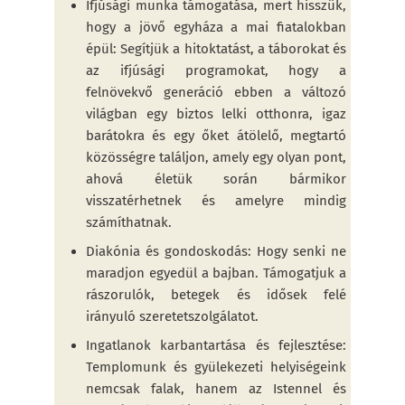
Ifjúsági munka támogatása, mert hisszük,
hogy a jövő egyháza a mai fiatalokban
épül: Segítjük a hitoktatást, a táborokat és
az ifjúsági programokat, hogy a
felnövekvő generáció ebben a változó
világban egy biztos lelki otthonra, igaz
barátokra és egy őket átölelő, megtartó
közösségre találjon, amely egy olyan pont,
ahová életük során bármikor
visszatérhetnek és amelyre mindig
számíthatnak.
Diakónia és gondoskodás: Hogy senki ne
maradjon egyedül a bajban. Támogatjuk a
rászorulók, betegek és idősek felé
irányuló szeretetszolgálatot.
Ingatlanok karbantartása és fejlesztése:
Templomunk és gyülekezeti helyiségeink
nemcsak falak, hanem az Istennel és