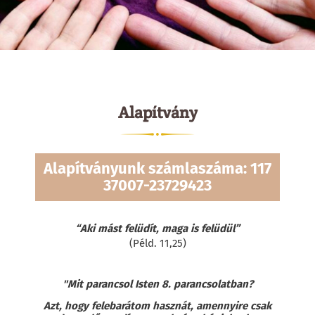
Alapítvány
Alapítványunk számlaszáma: 117
37007-23729423
“Aki mást felüdít, maga is felüdül”
(Péld. 11,25)
"Mit parancsol Isten 8. parancsolatban?
Azt, hogy felebarátom hasznát, amennyire csak