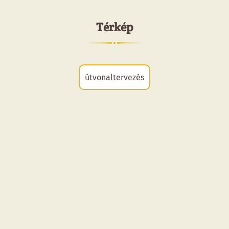
Térkép
útvonaltervezés