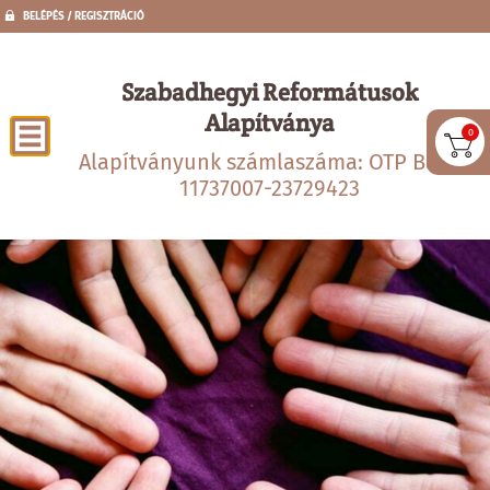
BELÉPÉS / REGISZTRÁCIÓ
Szabadhegyi Reformátusok
Alapítványa
0
Alapítványunk számlaszáma: OTP Bank
11737007-23729423