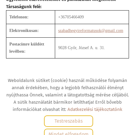
Társaságunk felé:
Telefonon:
+36705466409
Elektronikusan:
szabadhegyireformatusok@gmail.com
Postacímre küldött
9028 Győr, József A. u. 31.
levélben:
Weboldalunk sütiket (cookie) használ működése folyamán
annak érdekében, hogy a legjobb felhasználói élményt
nyújthassa Önnek, valamint a látogatottság mérése céljából.
Oldal információk
Adatkezelési tájékoztató
ÁSZF
A sütik használatát bármikor letilthatja! Erről bővebb
Impresszum
Elállási nyilatkozat
Sütik kezelése
információkat olvashat itt:
Adatkezelési tájékoztatónk
Testreszabás
© 2026 - Minden jog fenntartva
Mindet elfogadom