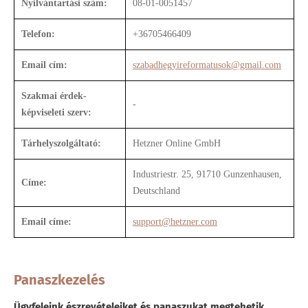
Nyilvántartási szám:
08-01-0051457
Telefon:
+36705466409
Email cím:
szabadhegyireformatusok@gmail.com
Szakmai érdek-
-
képviseleti szerv:
Tárhelyszolgáltató:
Hetzner Online GmbH
Industriestr. 25, 91710 Gunzenhausen,
Címe:
Deutschland
Email címe:
support@hetzner.com
Panaszkezelés
Ügyfeleink észrevételeiket és panaszukat megtehetik