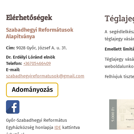
Elérhetőségek
Téglaje
Szabadhegyi Reformátusok
A segédlelkés
Alapítványa
téglajegy vásá
Cím:
9028 Győr, József A. u. 31.
Emellett limit
Dr. Erdélyi Lóránd elnök
Téglajegy vás
Telefon:
+36705466409
weboldalunkon
E-mail:
szabadhegyireformatusok@gmail.com
Felhívjuk tisz
Győr-Szabadhegyi Református
Egyházközség honlapja
IDE
kattintva