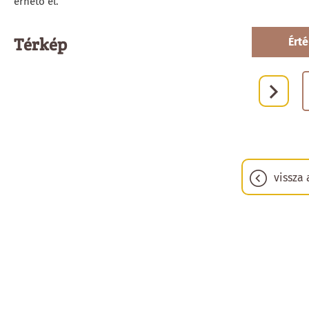
érhető el.
Térkép
Érté
vissza 