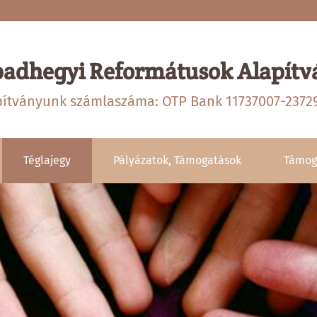
badhegyi Reformátusok Alapítv
pítványunk számlaszáma: OTP Bank 11737007-2372
Téglajegy
Pályázatok, Támogatások
Támog