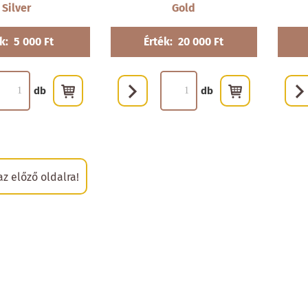
Silver
Gold
k:
5 000 Ft
Érték:
20 000 Ft
db
db
az előző oldalra!