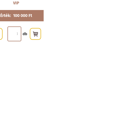
VIP
Érték:
100 000 Ft
db