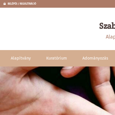
BELÉPÉS / REGISZTRÁCIÓ
Sza
Ala
Alapítvány
Kuratórium
Adományozás