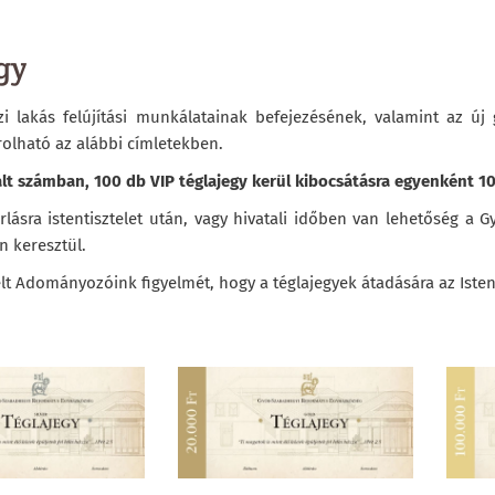
gy
zi lakás felújítási munkálatainak befejezésének, valamint az új
rolható az alábbi címletekben.
ált számban, 100 db VIP téglajegy kerül kibocsátásra egyenként 1
árlásra istentisztelet után, vagy hivatali időben van lehetőség
 keresztül.
telt Adományozóink figyelmét, hogy a téglajegyek átadására az Isten