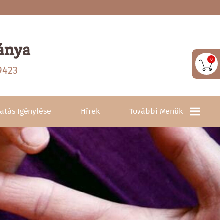
ánya
0
9423
atás Igénylése
Hírek
További Menük
Közérdekű Adatok
Elérhetőségek