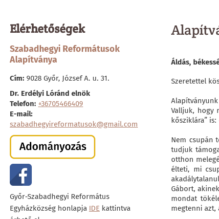
Elérhetőségek
Alapítv
Szabadhegyi Reformátusok
Alapítványa
Áldás, békessé
Cím:
9028 Győr, József A. u. 31.
Szeretettel k
Dr. Erdélyi Lóránd elnök
Alapítványunk 
Telefon:
+36705466409
Valljuk, hogy
E-mail:
kősziklára” is
szabadhegyireformatusok@gmail.com
Nem csupán té
tudjuk támoga
otthon melegé
élteti, mi cs
akadálytalanu
Gábort, akinek
Győr-Szabadhegyi Református
mondat tökéle
Egyházközség honlapja
IDE
kattintva
megtenni azt, 