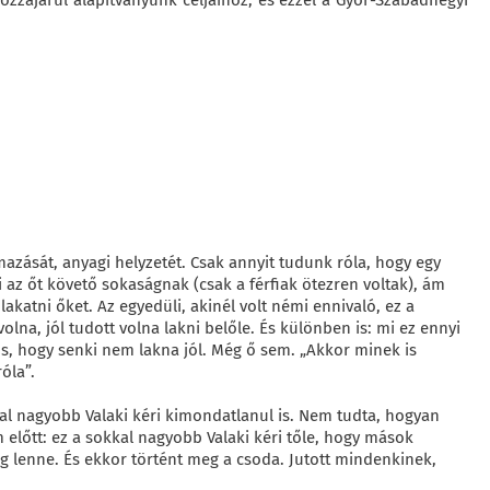
ozzájárul alapítványunk céljaihoz, és ezzel a Győr-Szabadhegyi
zását, anyagi helyzetét. Csak annyit tudunk róla, hogy egy
 az őt követő sokaságnak (csak a férfiak ötezren voltak), ám
akatni őket. Az egyedüli, akinél volt némi ennivaló, ez a
olna, jól tudott volna lakni belőle. És különben is: mi ez ennyi
s, hogy senki nem lakna jól. Még ő sem. „Akkor minek is
óla”.
kal nagyobb Valaki kéri kimondatlanul is. Nem tudta, hogyan
m előtt: ez a sokkal nagyobb Valaki kéri tőle, hogy mások
lég lenne. És ekkor történt meg a csoda. Jutott mindenkinek,