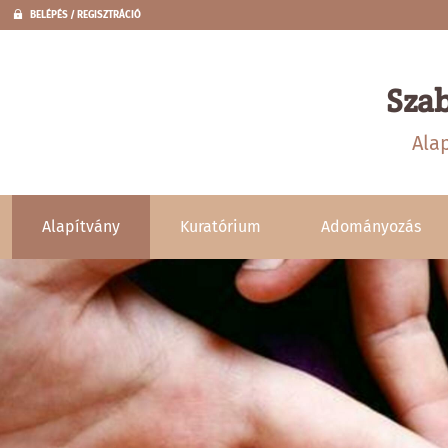
BELÉPÉS / REGISZTRÁCIÓ
Sza
Ala
Alapítvány
Kuratórium
Adományozás