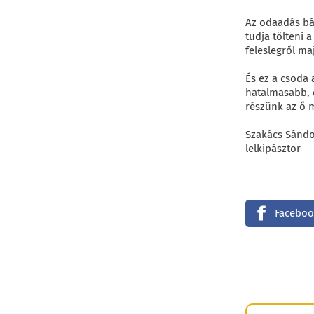
Az odaadás bát
tudja tölteni 
feleslegről ma
És ez a csoda 
hatalmasabb, é
részünk az ő 
Szakács Sánd
lelkipásztor
Faceboo