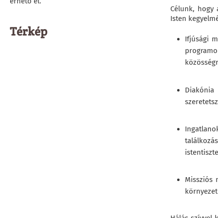
érhető el.
Célunk, hogy 
Isten kegyelmé
Térkép
Ifjúsági 
programok
közösségr
Diakónia
szeretetsz
Ingatlano
találkozá
istentisz
Missziós 
környezet