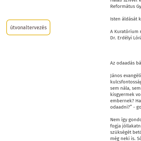
Hálás szívvel
Református Gy
Isten áldását k
útvonaltervezés
A Kuratórium n
Dr. Erdélyi Ló
Az odaadás bá
János evangél
kulcsfontosság
sem nála, sem 
kisgyermek vol
embernek? Ha 
odaadni?” - g
Nem így gondol
fogja jóllakat
szükségét betö
még neki is. S