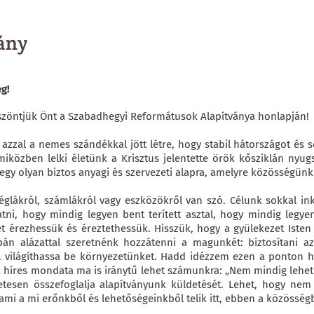
ány
g!
öszöntjük Önt a Szabadhegyi Reformátusok Alapítványa honlapján!
azzal a nemes szándékkal jött létre, hogy stabil hátországot és 
 miközben lelki életünk a Krisztus jelentette örök kősziklán ny
: egy olyan biztos anyagi és szervezeti alapra, amelyre közösségün
glákról, számlákról vagy eszközökről van szó. Célunk sokkal ink
tni, hogy mindig legyen bent terített asztal, hogy mindig legy
t érezhessük és éreztethessük. Hisszük, hogy a gyülekezet Isten 
upán alázattal szeretnénk hozzátenni a magunkét: biztosítani az
l világíthassa be környezetünket. Hadd idézzem ezen a ponton hi
 híres mondata ma is iránytű lehet számunkra: „Nem mindig lehet m
tesen összefoglalja alapítványunk küldetését. Lehet, hogy ne
ami a mi erőnkből és lehetőségeinkből telik itt, ebben a közösség