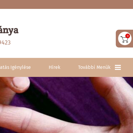
ánya
0
9423
atás Igénylése
Hírek
További Menük
Közérdekű Adatok
Elérhetőségek