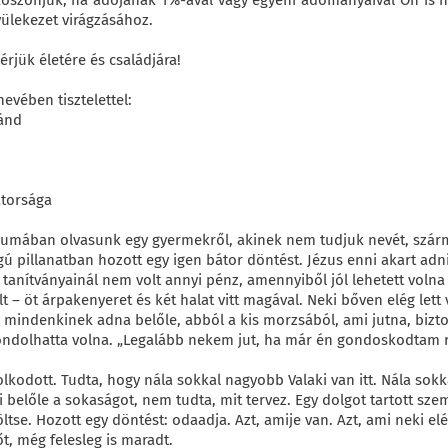
 köszönjük, ha adójának 1%-ával vagy egyéni adományaival Ön is h
ülekezet virágzásához.
érjük életére és családjára!
evében tisztelettel:
ránd
torsága
iumában olvasunk egy gyermekről, akinek nem tudjuk nevét, szárma
ú pillanatban hozott egy igen bátor döntést. Jézus enni akart adni
tanítványainál nem volt annyi pénz, amennyiből jól lehetett volna l
t – öt árpakenyeret és két halat vitt magával. Neki bőven elég lett v
mindenkinek adna belőle, abból a kis morzsából, ami jutna, bizto
ondolhatta volna. „Legalább nekem jut, ha már én gondoskodtam r
kodott. Tudta, hogy nála sokkal nagyobb Valaki van itt. Nála sok
ni belőle a sokaságot, nem tudta, mit tervez. Egy dolgot tartott sze
ltse. Hozott egy döntést: odaadja. Azt, amije van. Azt, ami neki e
őt, még felesleg is maradt.