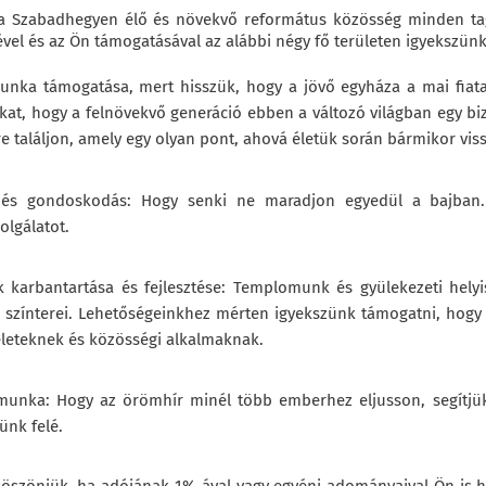
a Szabadhegyen élő és növekvő református közösség minden tagja
vel és az Ön támogatásával az alábbi négy fő területen igyekszünk
munka támogatása, mert hisszük, hogy a jövő egyháza a mai fiatal
at, hogy a felnövekvő generáció ebben a változó világban egy bizt
e találjon, amely egy olyan pont, ahová életük során bármikor vi
 és gondoskodás: Hogy senki ne maradjon egyedül a bajban. 
olgálatot.
k karbantartása és fejlesztése: Templomunk és gyülekezeti hely
s színterei. Lehetőségeinkhez mérten igyekszünk támogatni, hogy
teleteknek és közösségi alkalmaknak.
munka: Hogy az örömhír minél több emberhez eljusson, segítjük 
ünk felé.