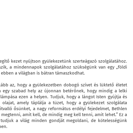
segítő kezet nyújtson gyülekezetünk szerteágazó szolgálatához.
ugszik, a mindennapok szolgálatához szükségünk van egy „földi
k ebben a világban is bátran támaszkodhat.
ább az, hogy a gyülekezetben dobogó szívet és lüktető életet
en egy szabad hely az újonnan betérőnek, hogy mindig a lelki
lámpása ezen a helyen. Tudjuk, hogy a lángot Isten gyújtja és
 olajat, amely táplálja a tüzet, hogy a gyülekezet szolgálata
tvalló ősünket, a nagy református erdélyi fejedelmet, Bethlen
egtenni, amit kell, de mindig meg kell tenni, amit lehet.” Ez a
m tudjuk a világ minden gondját megoldani, de kötelességünk
ben.