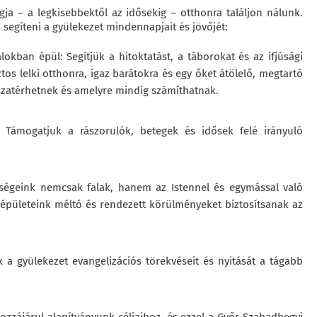
 – a legkisebbektől az idősekig – otthonra találjon nálunk.
 segíteni a gyülekezet mindennapjait és jövőjét:
okban épül: Segítjük a hitoktatást, a táborokat és az ifjúsági
os lelki otthonra, igaz barátokra és egy őket átölelő, megtartó
sszatérhetnek és amelyre mindig számíthatnak.
Támogatjuk a rászorulók, betegek és idősek felé irányuló
iségeink nemcsak falak, hanem az Istennel és egymással való
 épületeink méltó és rendezett körülményeket biztosítsanak az
a gyülekezet evangelizációs törekvéseit és nyitását a tágabb