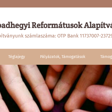
badhegyi Reformátusok Alapítv
pítványunk számlaszáma: OTP Bank 11737007-2372
Téglajegy
Pályázatok, Támogatások
Támog