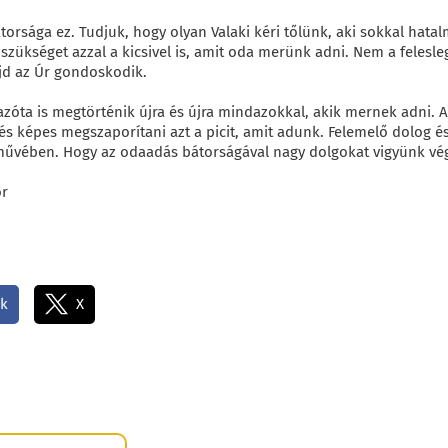
orsága ez. Tudjuk, hogy olyan Valaki kéri tőlünk, aki sokkal hata
a szükséget azzal a kicsivel is, amit oda merünk adni. Nem a fele
jd az Úr gondoskodik.
azóta is megtörténik újra és újra mindazokkal, akik mernek adni. Ak
s képes megszaporítani azt a picit, amit adunk. Felemelő dolog és 
művében. Hogy az odaadás bátorságával nagy dolgokat vigyünk végh
or
k
X