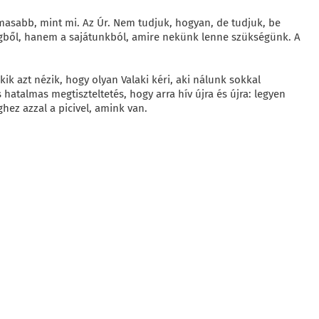
lmasabb, mint mi. Az Úr. Nem tudjuk, hogyan, de tudjuk, be
slegből, hanem a sajátunkból, amire nekünk lenne szükségünk. A
ik azt nézik, hogy olyan Valaki kéri, aki nálunk sokkal
hatalmas megtiszteltetés, hogy arra hív újra és újra: legyen
ez azzal a picivel, amink van.