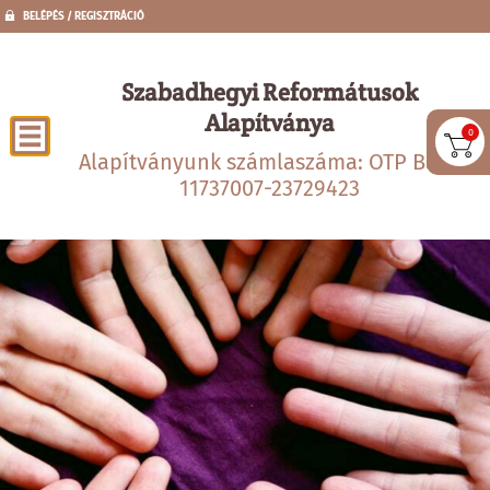
BELÉPÉS / REGISZTRÁCIÓ
Szabadhegyi Reformátusok
Alapítványa
0
Alapítványunk számlaszáma: OTP Bank
11737007-23729423